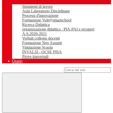
Strumenti di lavoro
Aula Laboratorio Disciplinare
Processi d'innovazione
Formazione Volt@smartschool
Ricerca Didattica
organizzazione didattica : PIA-PAI e recuperi
A.S.2020-2021
Verbali collegio docenti
Formazione Neo Assunti
Valutazione Scuola
INVALSI - OCSE PISA
Prove trasversali
Orario
Campo di ricerca per le pagine del sito