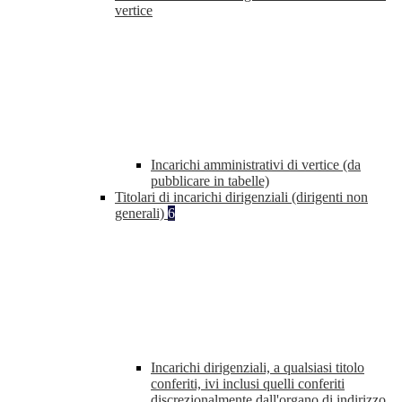
vertice
Incarichi amministrativi di vertice (da
pubblicare in tabelle)
Titolari di incarichi dirigenziali (dirigenti non
generali)
6
Incarichi dirigenziali, a qualsiasi titolo
conferiti, ivi inclusi quelli conferiti
discrezionalmente dall'organo di indirizzo