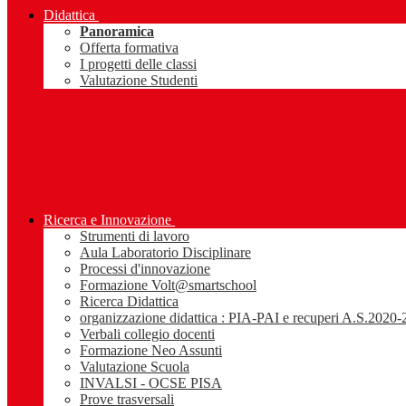
Didattica
Panoramica
Offerta formativa
I progetti delle classi
Valutazione Studenti
Ricerca e Innovazione
Strumenti di lavoro
Aula Laboratorio Disciplinare
Processi d'innovazione
Formazione Volt@smartschool
Ricerca Didattica
organizzazione didattica : PIA-PAI e recuperi A.S.2020
Verbali collegio docenti
Formazione Neo Assunti
Valutazione Scuola
INVALSI - OCSE PISA
Prove trasversali