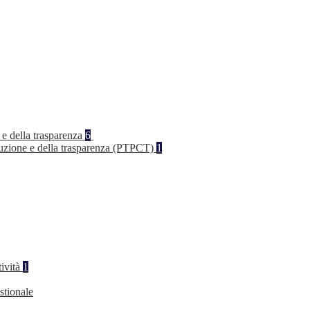
 e della trasparenza
6
rruzione e della trasparenza (PTPCT)
1
tività
1
stionale