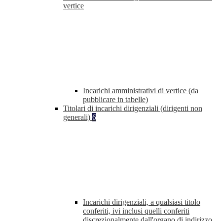
vertice
Incarichi amministrativi di vertice (da
pubblicare in tabelle)
Titolari di incarichi dirigenziali (dirigenti non
generali)
6
Incarichi dirigenziali, a qualsiasi titolo
conferiti, ivi inclusi quelli conferiti
discrezionalmente dall'organo di indirizzo