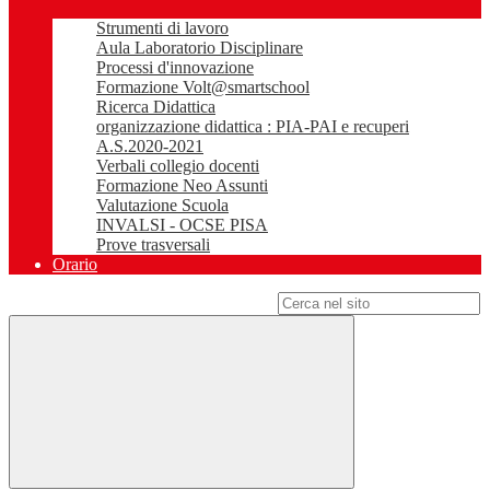
Strumenti di lavoro
Aula Laboratorio Disciplinare
Processi d'innovazione
Formazione Volt@smartschool
Ricerca Didattica
organizzazione didattica : PIA-PAI e recuperi
A.S.2020-2021
Verbali collegio docenti
Formazione Neo Assunti
Valutazione Scuola
INVALSI - OCSE PISA
Prove trasversali
Orario
Campo di ricerca per le pagine del sito