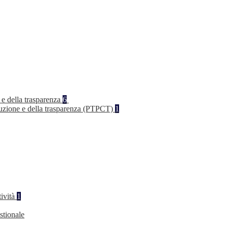
 e della trasparenza
6
rruzione e della trasparenza (PTPCT)
1
tività
1
stionale