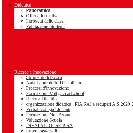
Didattica
Panoramica
Offerta formativa
I progetti delle classi
Valutazione Studenti
Ricerca e Innovazione
Strumenti di lavoro
Aula Laboratorio Disciplinare
Processi d'innovazione
Formazione Volt@smartschool
Ricerca Didattica
organizzazione didattica : PIA-PAI e recuperi A.S.2020
Verbali collegio docenti
Formazione Neo Assunti
Valutazione Scuola
INVALSI - OCSE PISA
Prove trasversali