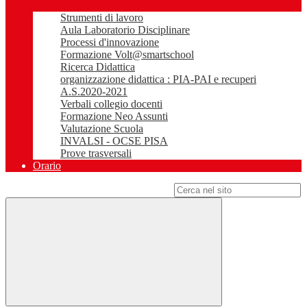
Strumenti di lavoro
Aula Laboratorio Disciplinare
Processi d'innovazione
Formazione Volt@smartschool
Ricerca Didattica
organizzazione didattica : PIA-PAI e recuperi
A.S.2020-2021
Verbali collegio docenti
Formazione Neo Assunti
Valutazione Scuola
INVALSI - OCSE PISA
Prove trasversali
Orario
Campo di ricerca per le pagine del sito