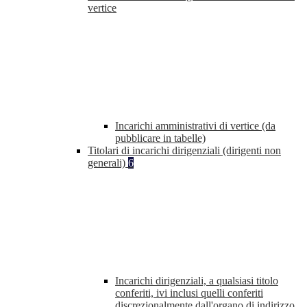
vertice
Incarichi amministrativi di vertice (da
pubblicare in tabelle)
Titolari di incarichi dirigenziali (dirigenti non
generali)
6
Incarichi dirigenziali, a qualsiasi titolo
conferiti, ivi inclusi quelli conferiti
discrezionalmente dall'organo di indirizzo