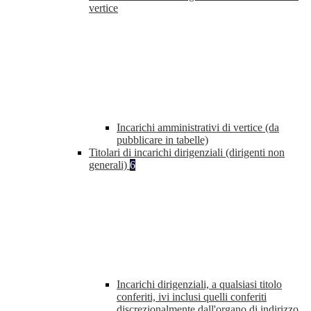
vertice
Incarichi amministrativi di vertice (da
pubblicare in tabelle)
Titolari di incarichi dirigenziali (dirigenti non
generali)
6
Incarichi dirigenziali, a qualsiasi titolo
conferiti, ivi inclusi quelli conferiti
discrezionalmente dall'organo di indirizzo