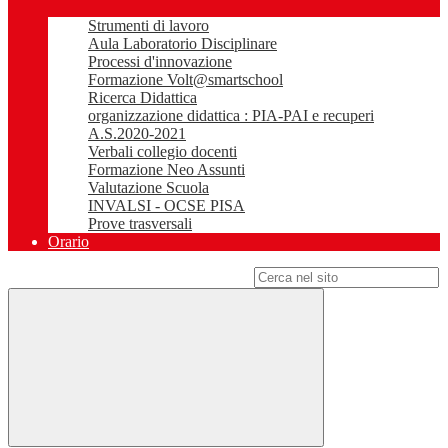
Strumenti di lavoro
Aula Laboratorio Disciplinare
Processi d'innovazione
Formazione Volt@smartschool
Ricerca Didattica
organizzazione didattica : PIA-PAI e recuperi
A.S.2020-2021
Verbali collegio docenti
Formazione Neo Assunti
Valutazione Scuola
INVALSI - OCSE PISA
Prove trasversali
Orario
Campo di ricerca per le pagine del sito